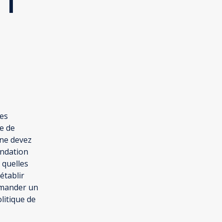
des
e de
 ne devez
andation
 quelles
établir
emander un
litique de