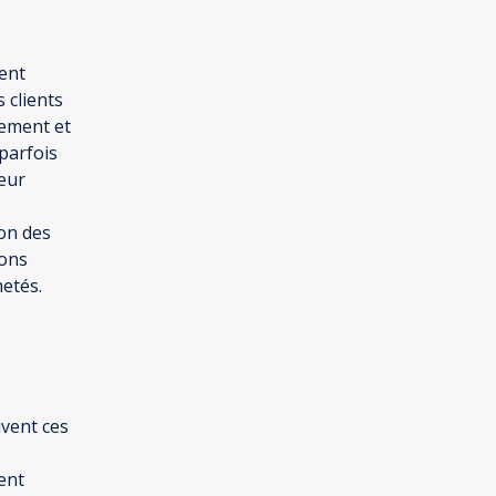
ent
s clients
sement et
 parfois
leur
ion des
ions
hetés.
vent ces
ient