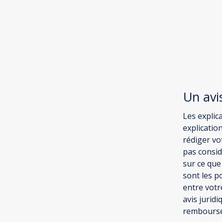
Un avi
Les explic
explicatio
rédiger v
pas consid
sur ce que
sont les p
entre vot
avis jurid
rembours